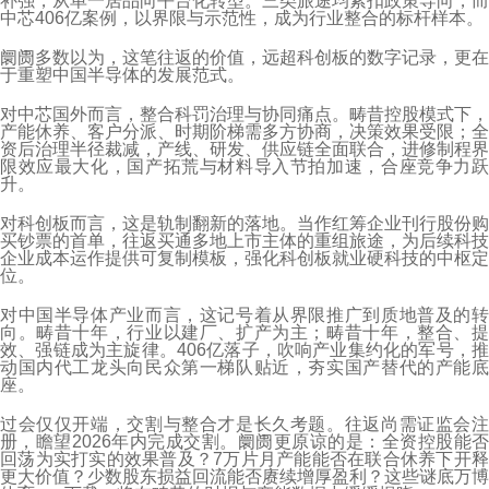
补强，从单一居品向平台化转型。三类旅途均紧扣政策导向，而
中芯406亿案例，以界限与示范性，成为行业整合的标杆样本。
阛阓多数以为，这笔往返的价值，远超科创板的数字记录，更在
于重塑中国半导体的发展范式。
对中芯国外而言，整合科罚治理与协同痛点。畴昔控股模式下，
产能休养、客户分派、时期阶梯需多方协商，决策效果受限；全
资后治理半径裁减，产线、研发、供应链全面联合，进修制程界
限效应最大化，国产拓荒与材料导入节拍加速，合座竞争力跃
升。
对科创板而言，这是轨制翻新的落地。当作红筹企业刊行股份购
买钞票的首单，往返买通多地上市主体的重组旅途，为后续科技
企业成本运作提供可复制模板，强化科创板就业硬科技的中枢定
位。
对中国半导体产业而言，这记号着从界限推广到质地普及的转
向。畴昔十年，行业以建厂、扩产为主；畴昔十年，整合、提
效、强链成为主旋律。406亿落子，吹响产业集约化的军号，推
动国内代工龙头向民众第一梯队贴近，夯实国产替代的产能底
座。
过会仅仅开端，交割与整合才是长久考题。往返尚需证监会注
册，瞻望2026年内完成交割。阛阓更原谅的是：全资控股能否
回荡为实打实的效果普及？7万片月产能能否在联合休养下开释
更大价值？少数股东损益回流能否赓续增厚盈利？这些谜底万博