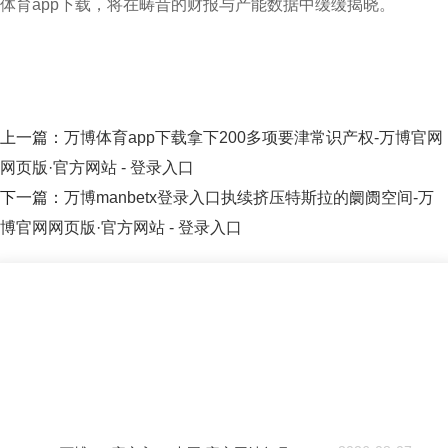
体育app下载，将在畴昔的财报与产能数据中缓缓揭晓。
上一篇：
万博体育app下载拿下200多项要津常识产权-万博官网
网页版·官方网站 - 登录入口
下一篇：
万博manbetx登录入口执续挤压特斯拉的阛阓空间-万
博官网网页版·官方网站 - 登录入口