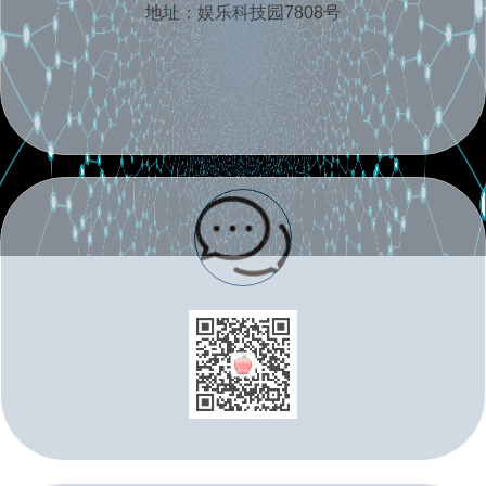
地址：娱乐科技园7808号