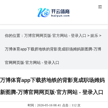
你的位置：
万博官网网页版·官方网站 - 登录入口
>
娱乐
>
万博体育app下载挤地铁的背影竟成职场姆妈新图腾-万博
官网网页版·官方网站 - 登录入口
万博体育app下载挤地铁的背影竟成职场姆妈
新图腾-万博官网网页版·官方网站 - 登录入口
时间：2026-05-16 08:41
点击：112 次