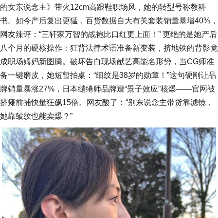
的女东说念主》带火12cm高跟鞋职场风，她的转型号称教科
书。如今产后复出更猛，百货数据自大有关套装销量暴增40%，
网友辣评：“三轩家万智的战袍比口红更上面！” 更绝的是她产后
八个月的硬核操作：狂背法律术语准备新变装，挤地铁的背影竟
成职场姆妈新图腾。破坏告白现场献艺高能名形势，当CG师准
备一键磨皮，她短暂拍桌：“细纹是38岁的勋章！”这句硬刚让品
牌销量暴涨27%，日本缱绻师品牌遭“景子效应”核爆——官网被
挤瘫前捕快量狂飙15倍。网友酸了：“别东说念主带货靠滤镜，
她靠皱纹也能卖爆？”