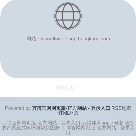
网站：www.flowershop-hongkong.com
友情链接：
Powered by
万博官网网页版·官方网站 - 登录入口
RSS地图
HTML地图
万博官网网页版·官方网站 - 登录入口-万博体育app下载挤地铁
的背影竟成职场姆妈新图腾-万博官网网页版·官方网站 - 登录入
口